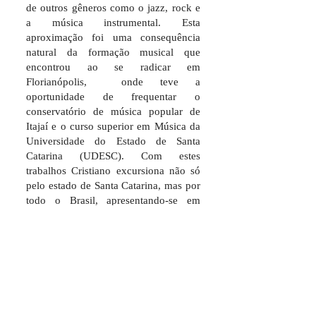
de outros gêneros como o jazz, rock e
a música instrumental. Esta
aproximação foi uma consequência
natural da formação musical que
encontrou ao se radicar em
Florianópolis, onde teve a
oportunidade de frequentar o
conservatório de música popular de
Itajaí e o curso superior em Música da
Universidade do Estado de Santa
Catarina (UDESC). Com estes
trabalhos Cristiano excursiona não só
pelo estado de Santa Catarina, mas por
todo o Brasil, apresentando-se em
projetos do SESC, festivais e casa
noturnas. Dentre estes projetos de
destacam o da cantora e violonista
Carolina Zingler, com a qual gravou
seus três discos, Butterfly de 2010,
Birds Flying High de 2015 e Mantras
da Mata de 2018, e com a banda Brass